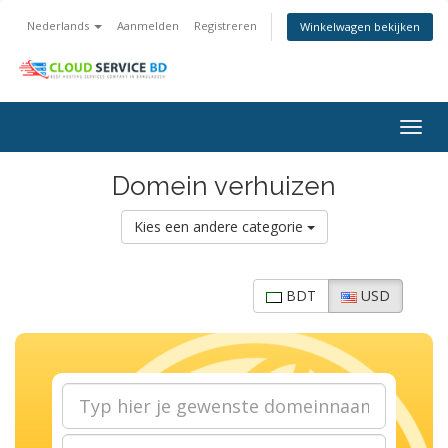
Nederlands
Aanmelden
Registreren
Winkelwagen bekijken
Togg
navig
Domein verhuizen
Kies een andere categorie
BDT
USD