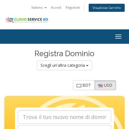
Italiano
Accedi
Registrati
Visualizza Carrello
Togg
navig
Registra Dominio
Scegli un'altra categoria
BDT
USD