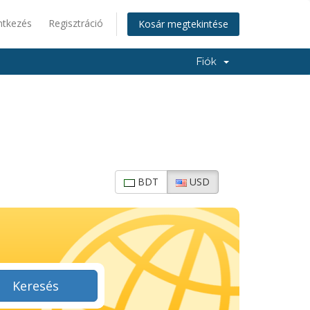
ntkezés
Regisztráció
Kosár megtekintése
Fiók
BDT
USD
Keresés