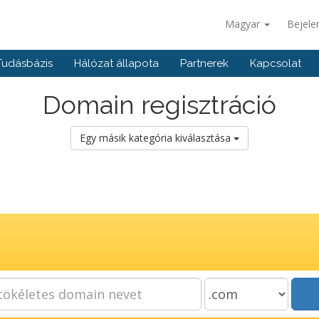
Magyar
Bejele
Tudásbázis
Hálózat állapota
Partnerek
Kapcsolat
Domain regisztráció
Egy másik kategória kiválasztása